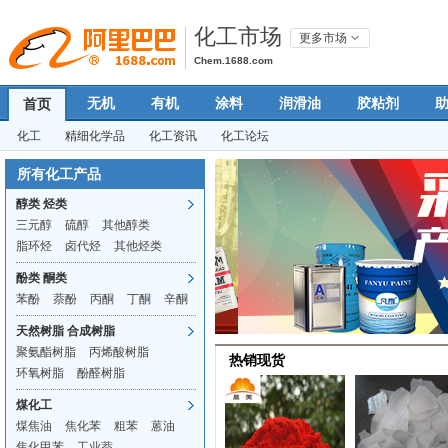
化工市场
更多市场
Chem.1688.com
无机
有机
涂料
润滑油
胶粘剂
首页
化工
精细化学品
化工资讯
化工论坛
所有化工产品
醇类 烃类
三元醇
硫醇
其他醇类
脂环烃
卤代烃
其他烃类
酚类 酮类
苯酚
萘酚
丙酮
丁酮
辛酮
天然树脂 合成树脂
聚氨酯树脂
丙烯酸树脂
热销现货
环氧树脂
酚醛树脂
煤化工
煤焦油
焦化苯
粗苯
蒽油
焦化甲苯
工业萘