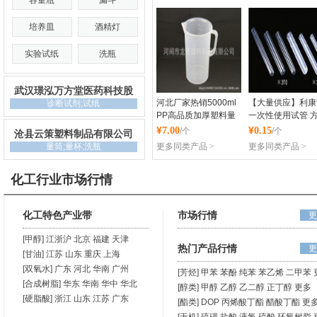
容量瓶
漏斗
沧县云策塑料制品有限
武汉璟泓万方堂医
培养皿
酒精灯
公司
技股份有限公司
勋章
勋章
实验试纸
洗瓶
武汉璟泓万方堂医药科技股
份
河北厂家热销5000ml
【大量供应】利康
诊断试剂;试纸
PP高品质加厚塑料量
一次性使用试管 
杯
安全 试管
¥
¥
7.00
0.15
/个
/个
沧县云策塑料制品有限公司
量筒;量杯;洗瓶
更多同类产品 >
更多同类产品 >
河间市龙腾塑料制品有
泰州市利康医疗器
化工行业市场行情
限公司
限公司
勋章
勋章
化工特色产业带
市场行情
更
[甲醇]
江浙沪
北京
福建
天津
热门产品行情
更
[甘油]
江苏
山东
重庆
上海
[双氧水]
广东
河北
华南
广州
[芳烃]
甲苯
苯酚
纯苯
苯乙烯
二甲苯
[合成树脂]
华东
华南
华中
华北
[醇类]
甲醇
乙醇
乙二醇
正丁醇
更多
[硬脂酸]
浙江
山东
江苏
广东
[酯类]
DOP
丙烯酸丁酯
醋酸丁酯
更