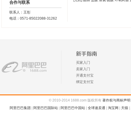
[无机]
硫磺
盐酸
液氯
硫酸
环氧树脂
合作与联系
联系人：王彤
电话：0571-85022088-31262
买家入门
卖家入门
开通支付宝
绑定支付宝
© 2010-2014 1688.com 版权所有
著作权与商标声明
阿里巴巴集团
|
阿里巴巴国际站
|
阿里巴巴中国站
|
全球速卖通
|
淘宝网
|
天猫
|