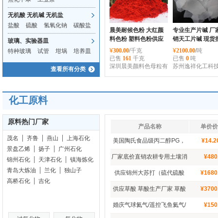
无机酸 无机碱 无机盐
盐酸
硫酸
氢氧化钠
碳酸盐
晨美耐候色粉 大红颜
专业生产片碱 厂
料色粉 塑料色粉供应
销天工片碱 现货
玻璃、实验器皿
无卤颜料 cm-106批发
片碱99%高含量
¥
300.00
/千克
¥
2100.00
/吨
特种玻璃
试管
坩埚
培养皿
已售
161
千克
已售
0
吨
深圳晨美颜料色母粒有
苏州逸祥化工科
查看所有分类
限公司
公司
化工原料
原料热门厂家
产品名称
单价
茂名
齐鲁
燕山
上海石化
美国陶氏食品级丙二醇PG，
¥
14.
景盘乙烯
扬子
广州石化
陶氏DOW丙二醇 1，2丙二醇,
厂家底价直销农耕专用土壤消
¥
480
锦州石化
天津石化
镇海炼化
毒氢氧化钙消石灰农用熟石灰
青岛大炼油
兰化
独山子
供应锦州大苏打（硫代硫酸
¥
1680
粉批发
高桥石化
吉化
钠）,工业级大苏打
供应草酸 草酸生产厂家 草酸
¥
3700
工业级 欢迎选购99.6%高含量
婚庆气球氦气/遥控飞鱼氦气/
¥
150
氦气罐/氦气瓶/飘空/大瓶氦气