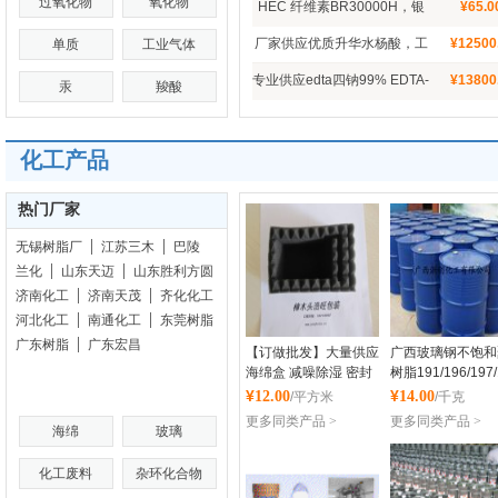
过氧化物
氧化物
HEC 纤维素BR30000H，银
¥
65.
批发
鹰纤维素，羟乙基纤维素
厂家供应优质升华水杨酸，工
¥
12500
单质
工业气体
业级水杨酸（99%）特价 现货
专业供应edta四钠99% EDTA-
¥
13800
汞
羧酸
4Na 乙二胺四乙酸四钠生产厂
家
化工产品
热门厂家
无锡树脂厂
江苏三木
巴陵
兰化
山东天迈
山东胜利方圆
济南化工
济南天茂
齐化化工
河北化工
南通化工
东莞树脂
广东树脂
广东宏昌
【订做批发】大量供应
广西玻璃钢不饱和
海绵盒 减噪除湿 密封
树脂191/196/197/
海绵包装内衬
3301南宁工艺品
¥
¥
12.00
14.00
/平方米
/千克
更多同类产品 >
更多同类产品 >
海绵
玻璃
东莞市樟木头浩旺包装
广西浙创化工有限
化工废料
杂环化合物
材料制品厂
勋章
勋章