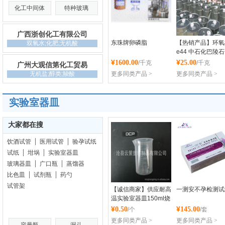
化工中间体
特种玻璃
广西浙创化工有限公司
东珠牌卵磷脂
【热销产品】环氧
双氧水;化肥;无机酸
e44 中石化巴陵
双酚A型液体环氧
¥
¥
1600.00
25.00
/千克
/千克
广州大观信第化工贸易
E
无机盐;醇类;羧酸
更多同类产品 >
更多同类产品 >
平顶山市慧生源生物制
岳阳市德威新材料
品有限公司
公司
勋章
勋章
实验室器皿
大家都在搜
饮酒试管
医用试管
验孕试纸
试纸
坩埚
实验室器皿
玻璃器皿
广口瓶
蒸馏器
比色皿
试剂瓶
药勺
试管架
【诚信商家】供应耐高
一测安不孕检测试
温实验室器皿150ml烧
杯 带刻度优质烧杯
¥
¥
0.50
145.00
/个
/套
更多同类产品 >
更多同类产品 >